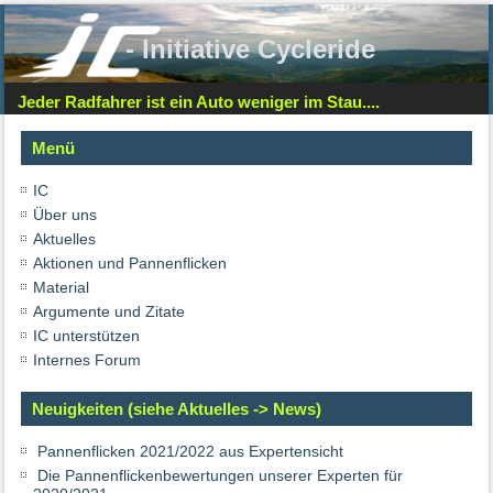
- Initiative Cycleride
Jeder Radfahrer ist ein Auto weniger im Stau....
Menü
IC
Über uns
Aktuelles
Aktionen und Pannenflicken
Material
Argumente und Zitate
IC unterstützen
Internes Forum
Neuigkeiten (siehe Aktuelles -> News)
Pannenflicken 2021/2022 aus Expertensicht
Die Pannenflickenbewertungen unserer Experten für