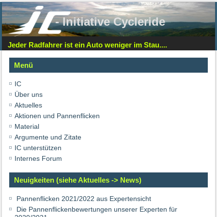
- Initiative Cycleride
Jeder Radfahrer ist ein Auto weniger im Stau....
Menü
IC
Über uns
Aktuelles
Aktionen und Pannenflicken
Material
Argumente und Zitate
IC unterstützen
Internes Forum
Neuigkeiten (siehe Aktuelles -> News)
Pannenflicken 2021/2022 aus Expertensicht
Die Pannenflickenbewertungen unserer Experten für