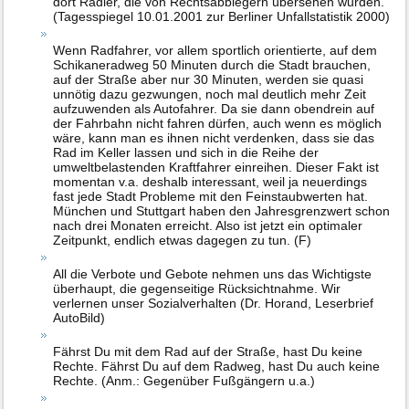
dort Radler, die von Rechtsabbiegern übersehen wurden.
(Tagesspiegel 10.01.2001 zur Berliner Unfallstatistik 2000)
Wenn Radfahrer, vor allem sportlich orientierte, auf dem
Schikaneradweg 50 Minuten durch die Stadt brauchen,
auf der Straße aber nur 30 Minuten, werden sie quasi
unnötig dazu gezwungen, noch mal deutlich mehr Zeit
aufzuwenden als Autofahrer. Da sie dann obendrein auf
der Fahrbahn nicht fahren dürfen, auch wenn es möglich
wäre, kann man es ihnen nicht verdenken, dass sie das
Rad im Keller lassen und sich in die Reihe der
umweltbelastenden Kraftfahrer einreihen. Dieser Fakt ist
momentan v.a. deshalb interessant, weil ja neuerdings
fast jede Stadt Probleme mit den Feinstaubwerten hat.
München und Stuttgart haben den Jahresgrenzwert schon
nach drei Monaten erreicht. Also ist jetzt ein optimaler
Zeitpunkt, endlich etwas dagegen zu tun. (F)
All die Verbote und Gebote nehmen uns das Wichtigste
überhaupt, die gegenseitige Rücksichtnahme. Wir
verlernen unser Sozialverhalten (Dr. Horand, Leserbrief
AutoBild)
Fährst Du mit dem Rad auf der Straße, hast Du keine
Rechte. Fährst Du auf dem Radweg, hast Du auch keine
Rechte. (Anm.: Gegenüber Fußgängern u.a.)