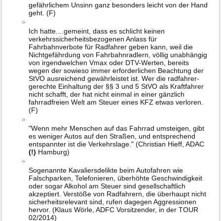
gefährlichem Unsinn ganz besonders leicht von der Hand
geht. (F)
Ich hatte....gemeint, dass es schlicht keinen
verkehrssicherheitsbezogenen Anlass für
Fahrbahnverbote für Radfahrer geben kann, weil die
Nichtgefährdung von Fahrbahnradlern, völlig unabhängig
von irgendwelchen Vmax oder DTV-Werten, bereits
wegen der sowieso immer erforderlichen Beachtung der
StVO ausreichend gewährleistet ist. Wer die radfahrer-
gerechte Einhaltung der §§ 3 und 5 StVO als Kraftfahrer
nicht schafft, der hat nicht einmal in einer gänzlich
fahrradfreien Welt am Steuer eines KFZ etwas verloren.
(F)
"Wenn mehr Menschen auf das Fahrrad umsteigen, gibt
es weniger Autos auf den Straßen, und entsprechend
entspannter ist die Verkehrslage." (Christian Hieff, ADAC
(!)
Hamburg)
Sogenannte Kavaliersdelikte beim Autofahren wie
Falschparken, Telefonieren, überhöhte Geschwindigkeit
oder sogar Alkohol am Steuer sind gesellschaftlich
akzeptiert. Verstöße von Radfahrern, die überhaupt nicht
sicherheitsrelevant sind, rufen dagegen Aggressionen
hervor. (Klaus Wörle, ADFC Vorsitzender, in der TOUR
02/2014)