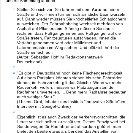
unsere Sammlung laufend.
Stellen Sie sich vor: Sie fahren mit dem
Auto
auf einer
Straße und vor Ihnen türmen sich armdicke Baumwurzeln
auf. Dann wieder müssen Sie knöcheltiefen Schlaglöchern
ausweichen. Der Fahrbahnbelag wechselt mehrfach von
Asphalt auf Pflasterstein. Ständig müssen Sie damit
rechnen, dass Fußgängerinnen und Fußgänger auf die
Straße treten, Fahrzeugtüren aufschlagen, Ihnen die
Vorfahrt genommen wird oder Mülleimer und
Laternenmasten im Weg stehen. Und plötzlich hört die
Straße einfach auf.
(Autor: Sebastian Hoff im Redaktionsnetzwerk
Deutschland)
"Es gibt in Deutschland noch keine Flächengerechtigkeit.
Auf einem Parkplatz könnten sieben bis zehn Fahrräder
stehen, im Fahrverkehr gilt das Gleiche. Wenn wir mehr
Radverkehr wollen, müssen wir Platz Zugunsten der
Radfahrer umverteilen. ... Denn mehr Radfahrer bedeuten
auch weniger Stau."
(Thiemo Graf, Inhaber des Instituts "Innovative Städte" im
Interview mit Spiegel-Online)
Eigentlich ist es auch Zweck der Verkehrsvorschriften, die
Leute vor sich selber zu schützen. Dieses Prinzip wird bei
Sonderwegen für Radfahrer ad absurdum geführt: man
bietet den Leute etwas an, bei dem das Anstellen von