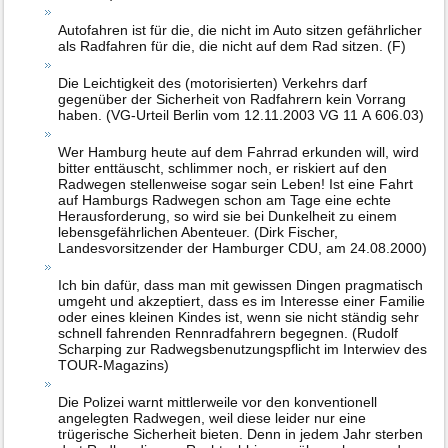
Autofahren ist für die, die nicht im Auto sitzen gefährlicher
als Radfahren für die, die nicht auf dem Rad sitzen. (F)
Die Leichtigkeit des (motorisierten) Verkehrs darf
gegenüber der Sicherheit von Radfahrern kein Vorrang
haben. (VG-Urteil Berlin vom 12.11.2003 VG 11 A 606.03)
Wer Hamburg heute auf dem Fahrrad erkunden will, wird
bitter enttäuscht, schlimmer noch, er riskiert auf den
Radwegen stellenweise sogar sein Leben! Ist eine Fahrt
auf Hamburgs Radwegen schon am Tage eine echte
Herausforderung, so wird sie bei Dunkelheit zu einem
lebensgefährlichen Abenteuer. (Dirk Fischer,
Landesvorsitzender der Hamburger CDU, am 24.08.2000)
Ich bin dafür, dass man mit gewissen Dingen pragmatisch
umgeht und akzeptiert, dass es im Interesse einer Familie
oder eines kleinen Kindes ist, wenn sie nicht ständig sehr
schnell fahrenden Rennradfahrern begegnen. (Rudolf
Scharping zur Radwegsbenutzungspflicht im Interwiev des
TOUR-Magazins)
Die Polizei warnt mittlerweile vor den konventionell
angelegten Radwegen, weil diese leider nur eine
trügerische Sicherheit bieten. Denn in jedem Jahr sterben