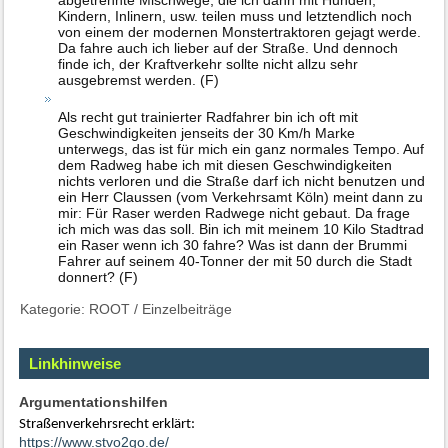
abgetrennte Mischwege, die ich dann mit Hunden,
Kindern, Inlinern, usw. teilen muss und letztendlich noch
von einem der modernen Monstertraktoren gejagt werde.
Da fahre auch ich lieber auf der Straße. Und dennoch
finde ich, der Kraftverkehr sollte nicht allzu sehr
ausgebremst werden. (F)
Als recht gut trainierter Radfahrer bin ich oft mit
Geschwindigkeiten jenseits der 30 Km/h Marke
unterwegs, das ist für mich ein ganz normales Tempo. Auf
dem Radweg habe ich mit diesen Geschwindigkeiten
nichts verloren und die Straße darf ich nicht benutzen und
ein Herr Claussen (vom Verkehrsamt Köln) meint dann zu
mir: Für Raser werden Radwege nicht gebaut. Da frage
ich mich was das soll. Bin ich mit meinem 10 Kilo Stadtrad
ein Raser wenn ich 30 fahre? Was ist dann der Brummi
Fahrer auf seinem 40-Tonner der mit 50 durch die Stadt
donnert? (F)
Kategorie:
ROOT
/
Einzelbeiträge
Linkhinweise
Argumentationshilfen
Straßenverkehrsrecht erklärt:
https://www.stvo2go.de/