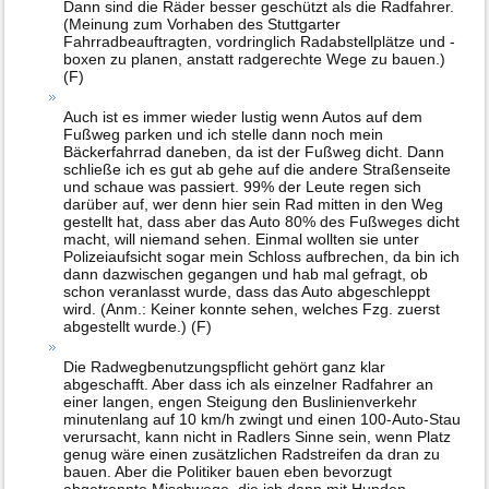
Dann sind die Räder besser geschützt als die Radfahrer.
(Meinung zum Vorhaben des Stuttgarter
Fahrradbeauftragten, vordringlich Radabstellplätze und -
boxen zu planen, anstatt radgerechte Wege zu bauen.)
(F)
Auch ist es immer wieder lustig wenn Autos auf dem
Fußweg parken und ich stelle dann noch mein
Bäckerfahrrad daneben, da ist der Fußweg dicht. Dann
schließe ich es gut ab gehe auf die andere Straßenseite
und schaue was passiert. 99% der Leute regen sich
darüber auf, wer denn hier sein Rad mitten in den Weg
gestellt hat, dass aber das Auto 80% des Fußweges dicht
macht, will niemand sehen. Einmal wollten sie unter
Polizeiaufsicht sogar mein Schloss aufbrechen, da bin ich
dann dazwischen gegangen und hab mal gefragt, ob
schon veranlasst wurde, dass das Auto abgeschleppt
wird. (Anm.: Keiner konnte sehen, welches Fzg. zuerst
abgestellt wurde.) (F)
Die Radwegbenutzungspflicht gehört ganz klar
abgeschafft. Aber dass ich als einzelner Radfahrer an
einer langen, engen Steigung den Buslinienverkehr
minutenlang auf 10 km/h zwingt und einen 100-Auto-Stau
verursacht, kann nicht in Radlers Sinne sein, wenn Platz
genug wäre einen zusätzlichen Radstreifen da dran zu
bauen. Aber die Politiker bauen eben bevorzugt