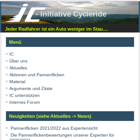
- Initiative Cycleride
Jeder Radfahrer ist ein Auto weniger im Stau....
Menü
IC
Über uns
Aktuelles
Aktionen und Pannenflicken
Material
Argumente und Zitate
IC unterstützen
Internes Forum
Neuigkeiten (siehe Aktuelles -> News)
Pannenflicken 2021/2022 aus Expertensicht
Die Pannenflickenbewertungen unserer Experten für