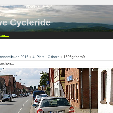
tive Cycleride
au....
annenflicken 2016
»
4. Platz - Gifhorn
» 1608gifhorn9