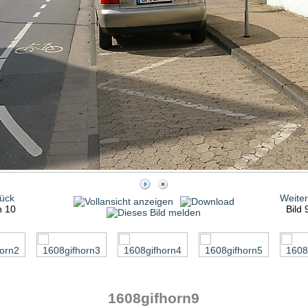
ück
Weite
on 10
Bild
1608gifhorn9