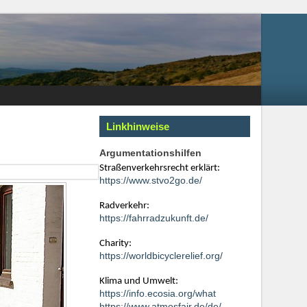
Linkhinweise
Argumentationshilfen
Straßenverkehrsrecht erklärt:
https://www.stvo2go.de/
Radverkehr:
https://fahrradzukunft.de/
Charity:
https://worldbicyclerelief.org/
Klima und Umwelt:
https://info.ecosia.org/what
https://www.atmosfair.de/de/