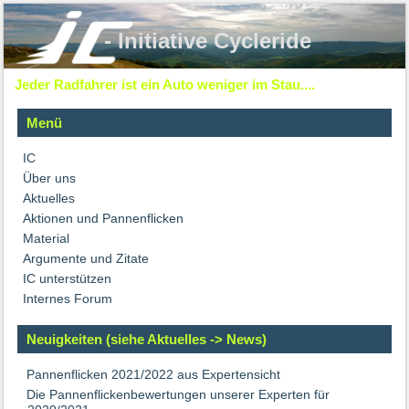
- Initiative Cycleride
Jeder Radfahrer ist ein Auto weniger im Stau....
Menü
IC
Über uns
Aktuelles
Aktionen und Pannenflicken
Material
Argumente und Zitate
IC unterstützen
Internes Forum
Neuigkeiten (siehe Aktuelles -> News)
Pannenflicken 2021/2022 aus Expertensicht
Die Pannenflickenbewertungen unserer Experten für