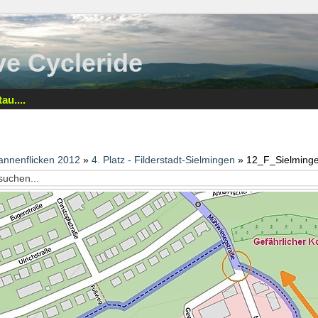
tive Cycleride
au....
annenflicken 2012
»
4. Platz - Filderstadt-Sielmingen
» 12_F_Sielming