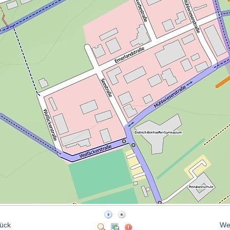
ück
We