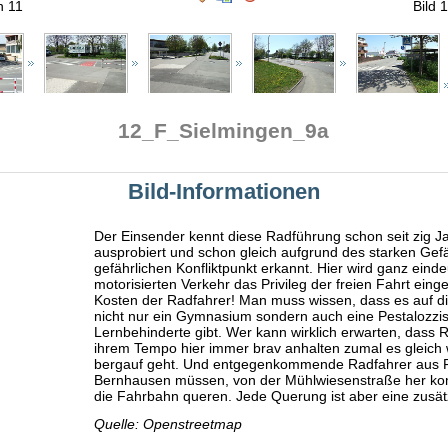
on 11
Bild 
12_F_Sielmingen_9a
Bild-Informationen
Der Einsender kennt diese Radführung schon seit zig J
ausprobiert und schon gleich aufgrund des starken Gefä
gefährlichen Konfliktpunkt erkannt. Hier wird ganz eind
motorisierten Verkehr das Privileg der freien Fahrt eing
Kosten der Radfahrer! Man muss wissen, dass es auf 
nicht nur ein Gymnasium sondern auch eine Pestalozzis
Lernbehinderte gibt. Wer kann wirklich erwarten, dass 
ihrem Tempo hier immer brav anhalten zumal es gleich w
bergauf geht. Und entgegenkommende Radfahrer aus Fi
Bernhausen müssen, von der Mühlwiesenstraße her ko
die Fahrbahn queren. Jede Querung ist aber eine zusät
Quelle: Openstreetmap