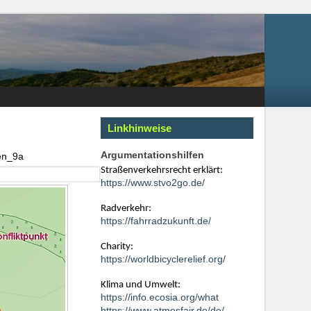
Linkhinweise
Argumentationshilfen
en_9a
Straßenverkehrsrecht erklärt:
https://www.stvo2go.de/
Radverkehr:
https://fahrradzukunft.de/
Charity:
https://worldbicyclerelief.org/
Klima und Umwelt:
https://info.ecosia.org/what
https://www.atmosfair.de/de/