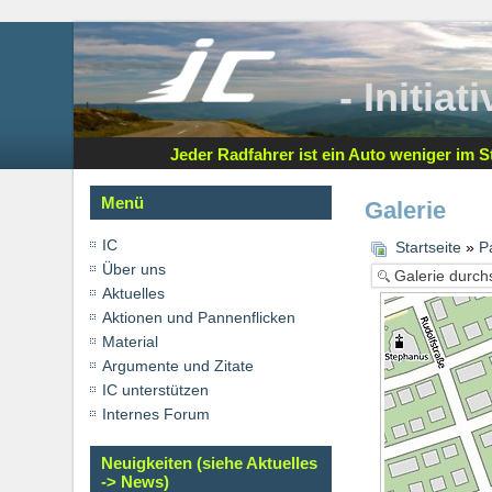
- Initia
Jeder Radfahrer ist ein Auto weniger im St
Menü
Galerie
IC
Startseite
»
P
Über uns
Aktuelles
Aktionen und Pannenflicken
Material
Argumente und Zitate
IC unterstützen
Internes Forum
Neuigkeiten (siehe Aktuelles
-> News)