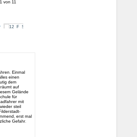
11 von 11
ahren. Einmal
lles einen
eutig dem
eräumt auf
diesem Gelände
chule für
Radfahrer mit
ieder steil
lderstadt-
mmend, erst mal
zliche Gefahr.