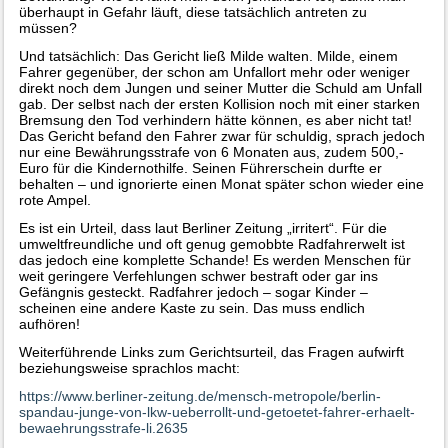
überhaupt in Gefahr läuft, diese tatsächlich antreten zu
müssen?
Und tatsächlich: Das Gericht ließ Milde walten. Milde, einem
Fahrer gegenüber, der schon am Unfallort mehr oder weniger
direkt noch dem Jungen und seiner Mutter die Schuld am Unfall
gab. Der selbst nach der ersten Kollision noch mit einer starken
Bremsung den Tod verhindern hätte können, es aber nicht tat!
Das Gericht befand den Fahrer zwar für schuldig, sprach jedoch
nur eine Bewährungsstrafe von 6 Monaten aus, zudem 500,-
Euro für die Kindernothilfe. Seinen Führerschein durfte er
behalten – und ignorierte einen Monat später schon wieder eine
rote Ampel.
Es ist ein Urteil, dass laut Berliner Zeitung „irritert“. Für die
umweltfreundliche und oft genug gemobbte Radfahrerwelt ist
das jedoch eine komplette Schande! Es werden Menschen für
weit geringere Verfehlungen schwer bestraft oder gar ins
Gefängnis gesteckt. Radfahrer jedoch – sogar Kinder –
scheinen eine andere Kaste zu sein. Das muss endlich
aufhören!
Weiterführende Links zum Gerichtsurteil, das Fragen aufwirft
beziehungsweise sprachlos macht:
https://www.berliner-zeitung.de/mensch-metropole/berlin-
spandau-junge-von-lkw-ueberrollt-und-getoetet-fahrer-erhaelt-
bewaehrungsstrafe-li.2635