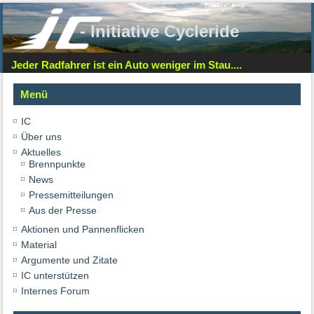
- Initiative Cycleride
Jeder Radfahrer ist ein Auto weniger im Stau....
Menü
IC
Über uns
Aktuelles
Brennpunkte
News
Pressemitteilungen
Aus der Presse
Aktionen und Pannenflicken
Material
Argumente und Zitate
IC unterstützen
Internes Forum