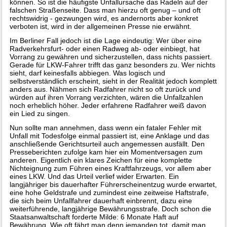
können. So ist die häufigste Unfallursache das Radeln auf der
falschen Straßenseite. Dass man hierzu oft genug – und oft
rechtswidrig - gezwungen wird, es andernorts aber konkret
verboten ist, wird in der allgemeinen Presse nie erwähnt.
Im Berliner Fall jedoch ist die Lage eindeutig: Wer über eine
Radverkehrsfurt- oder einen Radweg ab- oder einbiegt, hat
Vorrang zu gewähren und sicherzustellen, dass nichts passiert.
Gerade für LKW-Fahrer trifft das ganz besonders zu. Wer nichts
sieht, darf keinesfalls abbiegen. Was logisch und
selbstverständlich erscheint, sieht in der Realität jedoch komplett
anders aus. Nähmen sich Radfahrer nicht so oft zurück und
würden auf ihren Vorrang verzichten, wären die Unfallzahlen
noch erheblich höher. Jeder erfahrene Radfahrer weiß davon
ein Lied zu singen.
Nun sollte man annehmen, dass wenn ein fataler Fehler mit
Unfall mit Todesfolge einmal passiert ist, eine Anklage und das
anschließende Gerichtsurteil auch angemessen ausfällt. Den
Presseberichten zufolge kam hier ein Momentversagen zum
anderen. Eigentlich ein klares Zeichen für eine komplette
Nichteignung zum Führen eines Kraftfahrzeugs, vor allem aber
eines LKW. Und das Urteil verlief wider Erwarten. Ein
langjähriger bis dauerhafter Führerscheinentzug wurde erwartet,
eine hohe Geldstrafe und zumindest eine zeitweise Haftstrafe,
die sich beim Unfallfahrer dauerhaft einbrennt, dazu eine
weiterführende, langjährige Bewährungsstrafe. Doch schon die
Staatsanwaltschaft forderte Milde: 6 Monate Haft auf
Bewährung. Wie oft fährt man denn jemanden tot, damit man