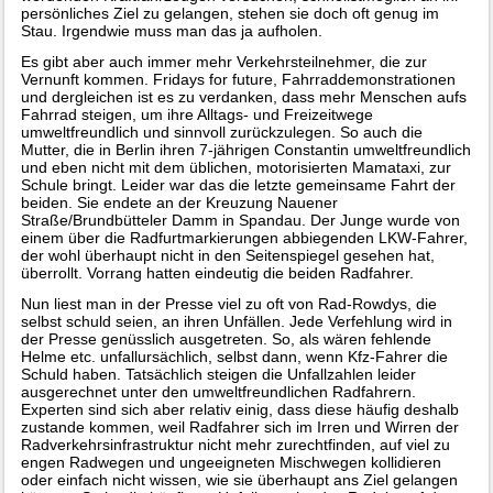
persönliches Ziel zu gelangen, stehen sie doch oft genug im
Stau. Irgendwie muss man das ja aufholen.
Es gibt aber auch immer mehr Verkehrsteilnehmer, die zur
Vernunft kommen. Fridays for future, Fahrraddemonstrationen
und dergleichen ist es zu verdanken, dass mehr Menschen aufs
Fahrrad steigen, um ihre Alltags- und Freizeitwege
umweltfreundlich und sinnvoll zurückzulegen. So auch die
Mutter, die in Berlin ihren 7-jährigen Constantin umweltfreundlich
und eben nicht mit dem üblichen, motorisierten Mamataxi, zur
Schule bringt. Leider war das die letzte gemeinsame Fahrt der
beiden. Sie endete an der Kreuzung Nauener
Straße/Brundbütteler Damm in Spandau. Der Junge wurde von
einem über die Radfurtmarkierungen abbiegenden LKW-Fahrer,
der wohl überhaupt nicht in den Seitenspiegel gesehen hat,
überrollt. Vorrang hatten eindeutig die beiden Radfahrer.
Nun liest man in der Presse viel zu oft von Rad-Rowdys, die
selbst schuld seien, an ihren Unfällen. Jede Verfehlung wird in
der Presse genüsslich ausgetreten. So, als wären fehlende
Helme etc. unfallursächlich, selbst dann, wenn Kfz-Fahrer die
Schuld haben. Tatsächlich steigen die Unfallzahlen leider
ausgerechnet unter den umweltfreundlichen Radfahrern.
Experten sind sich aber relativ einig, dass diese häufig deshalb
zustande kommen, weil Radfahrer sich im Irren und Wirren der
Radverkehrsinfrastruktur nicht mehr zurechtfinden, auf viel zu
engen Radwegen und ungeeigneten Mischwegen kollidieren
oder einfach nicht wissen, wie sie überhaupt ans Ziel gelangen