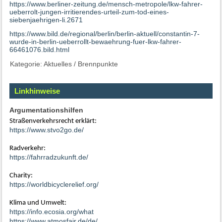
https://www.berliner-zeitung.de/mensch-metropole/lkw-fahrer-
ueberrolt-jungen-irritierendes-urteil-zum-tod-eines-
siebenjaehrigen-li.2671
https://www.bild.de/regional/berlin/berlin-aktuell/constantin-7-
wurde-in-berlin-ueberrollt-bewaehrung-fuer-lkw-fahrer-
66461076.bild.html
Kategorie:
Aktuelles
/
Brennpunkte
Linkhinweise
Argumentationshilfen
Straßenverkehrsrecht erklärt:
https://www.stvo2go.de/
Radverkehr:
https://fahrradzukunft.de/
Charity:
https://worldbicyclerelief.org/
Klima und Umwelt:
https://info.ecosia.org/what
https://www.atmosfair.de/de/