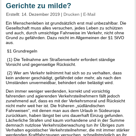
Gerichte zu milde?
Erstellt: 14. Dezember 2019
|
Drucken
|
E-Mail
Ein Menschenleben ist grundsätzlich erst mal unbezahlbar. Die
Gesellschaft muss alles versuchen, jedes Leben zu schützen
und auch, durch umsichtige Fahrweise im Verkehr, nicht ohne
Grund zu gefährden. Dazu reicht im Allgemeinen der §1 StVO
aus.
§1 Grundregeln
(1) Die Teilnahme am Straßenverkehr erfordert ständige
Vorsicht und gegenseitige Rücksicht.
(2) Wer am Verkehr teilnimmt hat sich so zu verhalten, dass
kein anderer geschädigt, gefährdet oder mehr, als nach den
Umständen unvermeidbar, behindert oder belästigt wird.
Den immer weniger werdenden, korrekt und vorsichtig
fahrenden und agierenden Verkehrsteilnehmern fällt jedoch
zunehmend auf, dass es mit der Verkehrsmoral und Rücksicht
nicht mehr weit her ist. Die früheren „südländischen
Fahrweisen“, mit denen man aus dem Urlaub in Südeuropa
zurückkam, haben längst bei uns dauerhaft Einzug gefunden.
Lächerliche Strafen und kaum vorhandene und in der Summe
demnach nutzlose Verkehrsüberwachung tun ihr Übriges zum
Verhalten egoistischer Verkehrsteilnehmer, die mit immer stärker
werdenden Kraftfahrzeugen versuchen, schnellstmöglich an ihr