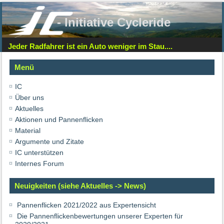
- Initiative Cycleride
Jeder Radfahrer ist ein Auto weniger im Stau....
Menü
IC
Über uns
Aktuelles
Aktionen und Pannenflicken
Material
Argumente und Zitate
IC unterstützen
Internes Forum
Neuigkeiten (siehe Aktuelles -> News)
Pannenflicken 2021/2022 aus Expertensicht
Die Pannenflickenbewertungen unserer Experten für