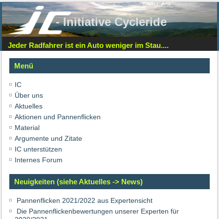
- Initiative Cycleride
Jeder Radfahrer ist ein Auto weniger im Stau....
Menü
IC
Über uns
Aktuelles
Aktionen und Pannenflicken
Material
Argumente und Zitate
IC unterstützen
Internes Forum
Neuigkeiten (siehe Aktuelles -> News)
Pannenflicken 2021/2022 aus Expertensicht
Die Pannenflickenbewertungen unserer Experten für