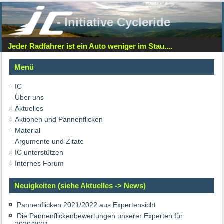
- Initiative Cycleride
Jeder Radfahrer ist ein Auto weniger im Stau....
Menü
IC
Über uns
Aktuelles
Aktionen und Pannenflicken
Material
Argumente und Zitate
IC unterstützen
Internes Forum
Neuigkeiten (siehe Aktuelles -> News)
Pannenflicken 2021/2022 aus Expertensicht
Die Pannenflickenbewertungen unserer Experten für