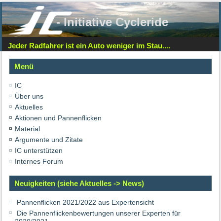
- Initiative Cycleride
Jeder Radfahrer ist ein Auto weniger im Stau....
Menü
IC
Über uns
Aktuelles
Aktionen und Pannenflicken
Material
Argumente und Zitate
IC unterstützen
Internes Forum
Neuigkeiten (siehe Aktuelles -> News)
Pannenflicken 2021/2022 aus Expertensicht
Die Pannenflickenbewertungen unserer Experten für