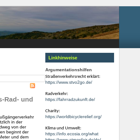
Linkhinweise
Argumentationshilfen
Straßenverkehrsrecht erklärt:
https://www.stvo2go.de/
Radverkehr:
s-Rad- und
https://fahrradzukunft.de/
Charity:
https://worldbicyclerelief.org/
Fußgängerverkehr
zlich in der
adweg von der
Klima und Umwelt:
den beginnt der
https://info.ecosia.org/what
 Meter und dem
https://www.atmosfair.de/de/