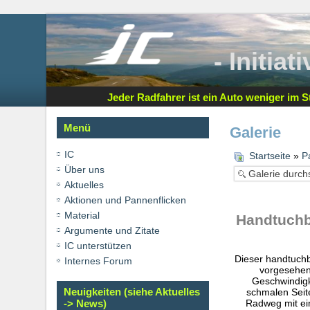
- Initia
Jeder Radfahrer ist ein Auto weniger im St
Menü
Galerie
IC
Startseite
»
P
Über uns
Aktuelles
Aktionen und Pannenflicken
Material
Handtuchbr
Argumente und Zitate
IC unterstützen
Dieser handtuchb
Internes Forum
vorgesehen 
Geschwindigk
Neuigkeiten (siehe Aktuelles
schmalen Seite
Radweg mit ei
-> News)