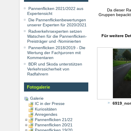
Pannenflicken 2021/2022 aus
Da dieser Ra
Expertensicht
Gruppen bepackte
Die Pannenflickenbewertungen
unserer Experten für 2020/2021
Radverkehrsexperten setzen
Für weitere De
Watschen für die Pannenflicken-
Preisträger und -Nominierten
Pannenflicken 2018/2019 - Die
Wertung der Fachjuroren mit
Kommentaren
BDR und Skoda unterstützen
Verkehrssicherheit von
Radfahrern
Fotogalerie
Galerie
6919_no
IC in der Presse
Kuriositäten
Anregendes
Pannenflicken 21/22
Pannenflicken 20/21
Pannenflicken 19/20