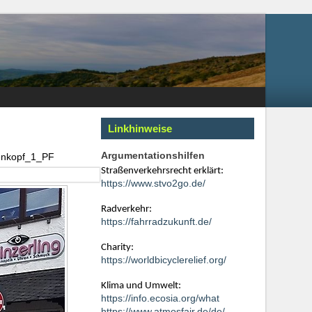
Linkhinweise
Argumentationshilfen
enkopf_1_PF
Straßenverkehrsrecht erklärt:
https://www.stvo2go.de/
Radverkehr:
https://fahrradzukunft.de/
Charity:
https://worldbicyclerelief.org/
Klima und Umwelt:
https://info.ecosia.org/what
https://www.atmosfair.de/de/