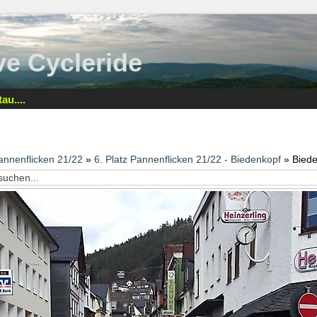
tive Cycleride
au....
annenflicken 21/22
»
6. Platz Pannenflicken 21/22 - Biedenkopf
» Bied