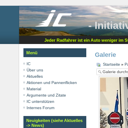
- Initia
Jeder Radfahrer ist ein Auto weniger im St
Menü
Galerie
IC
Startseite
»
P
Über uns
Aktuelles
Aktionen und Pannenflicken
Material
Argumente und Zitate
IC unterstützen
Internes Forum
Neuigkeiten (siehe Aktuelles
-> News)