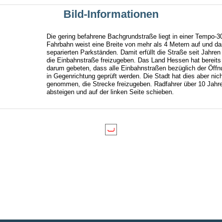
öngen
Bild-Informationen
to Duisburg
Die gering befahrene Bachgrundstraße liegt in einer Tempo-3
Fahrbahn weist eine Breite von mehr als 4 Metern auf und d
separierten Parkständen. Damit erfüllt die Straße seit Jahren 
die Einbahnstraße freizugeben. Das Land Hessen hat bereits
den
darum gebeten, dass alle Einbahnstraßen bezüglich der Öffn
in Gegenrichtung geprüft werden. Die Stadt hat dies aber ni
genommen, die Strecke freizugeben. Radfahrer über 10 Jahr
absteigen und auf der linken Seite schieben.