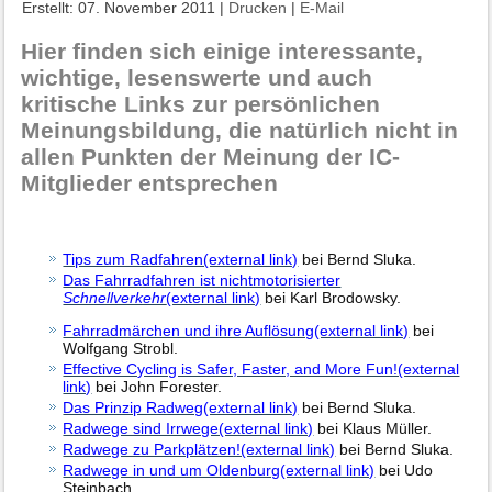
Erstellt: 07. November 2011
|
Drucken
|
E-Mail
Hier finden sich einige interessante,
wichtige, lesenswerte und auch
kritische Links zur persönlichen
Meinungsbildung, die natürlich nicht in
allen Punkten der Meinung der IC-
Mitglieder entsprechen
Tips zum Radfahren(external link)
bei Bernd Sluka.
Das Fahrradfahren ist nichtmotorisierter
Schnellverkehr
(external link)
bei Karl Brodowsky.
Fahrradmärchen und ihre Auflösung(external link)
bei
Wolfgang Strobl.
Effective Cycling is Safer, Faster, and More Fun!(external
link)
bei John Forester.
Das Prinzip Radweg(external link)
bei Bernd Sluka.
Radwege sind Irrwege(external link)
bei Klaus Müller.
Radwege zu Parkplätzen!(external link)
bei Bernd Sluka.
Radwege in und um Oldenburg(external link)
bei Udo
Steinbach.