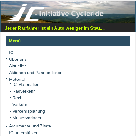
- Initiative Cycleride
Jeder Radfahrer ist ein Auto weniger im Stau....
Menü
IC
Über uns
Aktuelles
Aktionen und Pannenflicken
Material
IC-Materialien
Radverkehr
Recht
Verkehr
Verkehrsplanung
Mustervorlagen
Argumente und Zitate
IC unterstützen