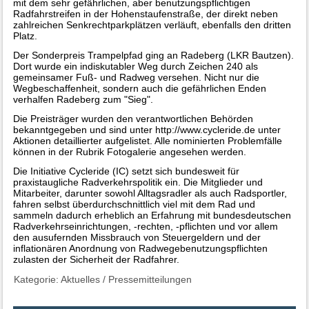
mit dem sehr gefährlichen, aber benutzungspflichtigen
Radfahrstreifen in der Hohenstaufenstraße, der direkt neben
zahlreichen Senkrechtparkplätzen verläuft, ebenfalls den dritten
Platz.
Der Sonderpreis Trampelpfad ging an Radeberg (LKR Bautzen).
Dort wurde ein indiskutabler Weg durch Zeichen 240 als
gemeinsamer Fuß- und Radweg versehen. Nicht nur die
Wegbeschaffenheit, sondern auch die gefährlichen Enden
verhalfen Radeberg zum "Sieg".
Die Preisträger wurden den verantwortlichen Behörden
bekanntgegeben und sind unter http://www.cycleride.de unter
Aktionen detaillierter aufgelistet. Alle nominierten Problemfälle
können in der Rubrik Fotogalerie angesehen werden.
Die Initiative Cycleride (IC) setzt sich bundesweit für
praxistaugliche Radverkehrspolitik ein. Die Mitglieder und
Mitarbeiter, darunter sowohl Alltagsradler als auch Radsportler,
fahren selbst überdurchschnittlich viel mit dem Rad und
sammeln dadurch erheblich an Erfahrung mit bundesdeutschen
Radverkehrseinrichtungen, -rechten, -pflichten und vor allem
den ausufernden Missbrauch von Steuergeldern und der
inflationären Anordnung von Radwegebenutzungspflichten
zulasten der Sicherheit der Radfahrer.
Kategorie:
Aktuelles
/
Pressemitteilungen