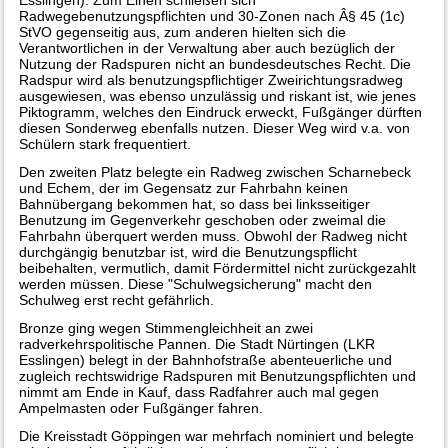
Esslingen). Zum Einen schließen sich
Radwegebenutzungspflichten und 30-Zonen nach Â§ 45 (1c)
StVO gegenseitig aus, zum anderen hielten sich die
Verantwortlichen in der Verwaltung aber auch bezüglich der
Nutzung der Radspuren nicht an bundesdeutsches Recht. Die
Radspur wird als benutzungspflichtiger Zweirichtungsradweg
ausgewiesen, was ebenso unzulässig und riskant ist, wie jenes
Piktogramm, welches den Eindruck erweckt, Fußgänger dürften
diesen Sonderweg ebenfalls nutzen. Dieser Weg wird v.a. von
Schülern stark frequentiert.
Den zweiten Platz belegte ein Radweg zwischen Scharnebeck
und Echem, der im Gegensatz zur Fahrbahn keinen
Bahnübergang bekommen hat, so dass bei linksseitiger
Benutzung im Gegenverkehr geschoben oder zweimal die
Fahrbahn überquert werden muss. Obwohl der Radweg nicht
durchgängig benutzbar ist, wird die Benutzungspflicht
beibehalten, vermutlich, damit Fördermittel nicht zurückgezahlt
werden müssen. Diese "Schulwegsicherung" macht den
Schulweg erst recht gefährlich.
Bronze ging wegen Stimmengleichheit an zwei
radverkehrspolitische Pannen. Die Stadt Nürtingen (LKR
Esslingen) belegt in der Bahnhofstraße abenteuerliche und
zugleich rechtswidrige Radspuren mit Benutzungspflichten und
nimmt am Ende in Kauf, dass Radfahrer auch mal gegen
Ampelmasten oder Fußgänger fahren.
Die Kreisstadt Göppingen war mehrfach nominiert und belegte