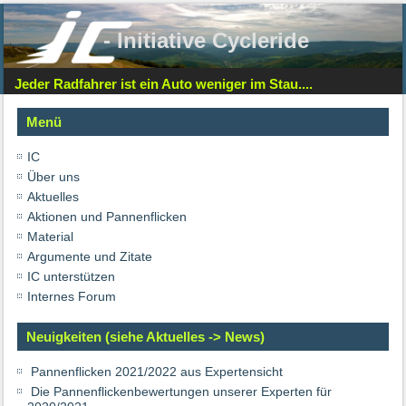
- Initiative Cycleride
Jeder Radfahrer ist ein Auto weniger im Stau....
Menü
IC
Über uns
Aktuelles
Aktionen und Pannenflicken
Material
Argumente und Zitate
IC unterstützen
Internes Forum
Neuigkeiten (siehe Aktuelles -> News)
Pannenflicken 2021/2022 aus Expertensicht
Die Pannenflickenbewertungen unserer Experten für