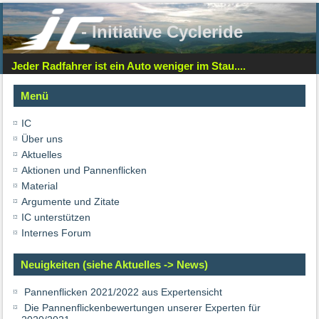
- Initiative Cycleride
Jeder Radfahrer ist ein Auto weniger im Stau....
Menü
IC
Über uns
Aktuelles
Aktionen und Pannenflicken
Material
Argumente und Zitate
IC unterstützen
Internes Forum
Neuigkeiten (siehe Aktuelles -> News)
Pannenflicken 2021/2022 aus Expertensicht
Die Pannenflickenbewertungen unserer Experten für