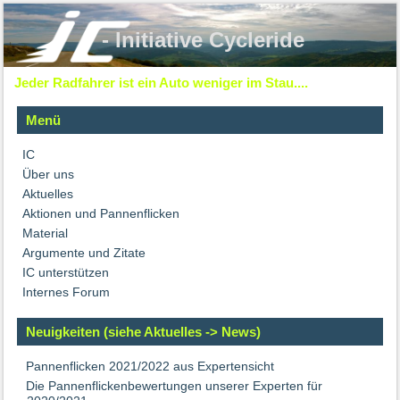
- Initiative Cycleride
Jeder Radfahrer ist ein Auto weniger im Stau....
Menü
IC
Über uns
Aktuelles
Aktionen und Pannenflicken
Material
Argumente und Zitate
IC unterstützen
Internes Forum
Neuigkeiten (siehe Aktuelles -> News)
Pannenflicken 2021/2022 aus Expertensicht
Die Pannenflickenbewertungen unserer Experten für