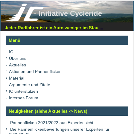
- Initiative Cycleride
Jeder Radfahrer ist ein Auto weniger im Stau....
Menü
IC
Über uns
Aktuelles
Aktionen und Pannenflicken
Material
Argumente und Zitate
IC unterstützen
Internes Forum
Neuigkeiten (siehe Aktuelles -> News)
Pannenflicken 2021/2022 aus Expertensicht
Die Pannenflickenbewertungen unserer Experten für