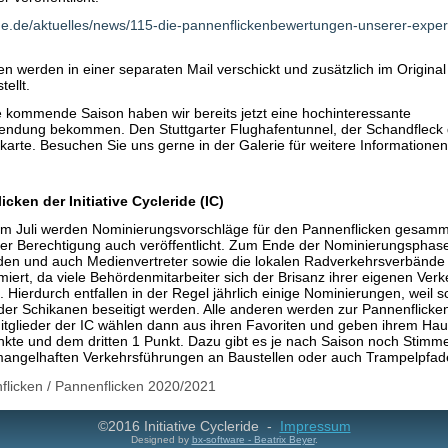
ide.de/aktuelles/news/115-die-pannenflickenbewertungen-unserer-exper
n werden in einer separaten Mail verschickt und zusätzlich im Original
ellt.
 kommende Saison haben wir bereits jetzt eine hochinteressante
endung bekommen. Den Stuttgarter Flughafentunnel, der Schandfleck 
arte. Besuchen Sie uns gerne in der Galerie für weitere Informationen
cken der Initiative Cycleride (IC)
im Juli werden Nominierungsvorschläge für den Pannenflicken gesamm
er Berechtigung auch veröffentlicht. Zum Ende der Nominierungsphase
en und auch Medienvertreter sowie die lokalen Radverkehrsverbände 
iert, da viele Behördenmitarbeiter sich der Brisanz ihrer eigenen Ver
. Hierdurch entfallen in der Regel jährlich einige Nominierungen, weil s
der Schikanen beseitigt werden. Alle anderen werden zur Pannenflicke
itglieder der IC wählen dann aus ihren Favoriten und geben ihrem Haup
kte und dem dritten 1 Punkt. Dazu gibt es je nach Saison noch Stimm
mangelhaften Verkehrsführungen an Baustellen oder auch Trampelpfa
flicken
/
Pannenflicken 2020/2021
©2016 Initiative Cycleride -
Impressum
Designed by
bx-software - Beatrix Beyer
.