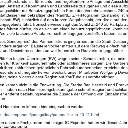
er außerstande ist, für rechts- und regelkonforme Anlage und Ausschil
en. Anstatt auf Kommunen und Landkreise zuzugehen und diese aufz
wegschilder mit Benutzungspflicht in Form des Verkehrszeichens 240 o.
stattdessen ein bekräftigendes "RadNETZ"-Piktogramm (zuständig ist hi
schaft BW) zusätzlich auf den kurzen Wegabschnitt, der direkt auf den
ungsgebiets führt. Ironischerweise sagt das Schild Z. 240 ab Parkplatz
utos fahren dürfen, da es sich um einen benutzungspflichtigen, kombin
ie viele tausende Autofahrer seither dagegen verstoßen haben, ist u
aos-Sonderpreis“ des Pannenflickens ging erneut an die Stadt Duisbur
onders ärgerlich: Baustellenlöcher mitten auf dem Radweg einfach mit 
nz und Desinteresse dem umweltfreundlichen Radverkehr gegenüber.
Plätzen folgten Überlingen (BW) wegen seiner Schutzstreifen, die bei
ren für Krankenhausaufenthalte oder schlimmeres sorgen. Die Gärtner
t ihren zahlreichen gefährlichen Fahrbahnunebenheiten erreichte den 
 besonders oft negativ hervor, weshalb unser Mitarbeiter Wolfgang Dewa
at, seine Videos dieser Region auf YouTube zu veröffentlichen.
n kamen nicht in die Endwertung. Die Städte Bad Hersfeld und Frank
n - haben nach Nominierungsbekanntgabe schnell reagiert und schika
er entfernt beziehungsweise die Zusage der Öffnung von Einbahnstra
ben.
nd Nominierten können hier eingesehen werden:
ide.de/component/joomgallery/pannenflicken-20-21.html
n unserer Fachjuroren und einiger IC-Experten haben wir dieses Jahr
 veröffentlicht.