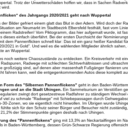
ertal. Trotz der Unwetterschäden hoffen wir, dass in Sachen Radverk
 wird.
nflicken“ des Jahrgangs 2020/2021 geht nach Wuppertal
 der Bilder gefriert einem glatt das Blut in den Adern. Wird doch der Ra
ituation am Neumarkt im Stadtbezirk Elbersfeld festhält, fast vom Lini
f einem Radstreifen! Vom Piktogramm, das hier aufgemalt wurde, ist fas
us dieses einfach überfährt. Bei der ersten Durchsicht der Nominierun
it dem Pannenflicken schnell klar: Das ist ein ganz heißer Kandidat fü
20/2021 in Gold". Und weil es die wählenden Mitglieder ähnlich sahen
te an Wuppertal.
 es noch weitere Chaoszustände zu entdecken. Ein Kreisverkehr mit ei
Radspuren, Radwege mit schlechten Sichtverhältnissen und ultraschm
die großzügig sind, auf denen aber massenhaft Fußgänger flanieren un
ht fahren kann, weil die entgegenkommenden Autos diese komplett aus
 in Form des "Silbernen Pannenflickens"
geht in den Baden-Württe
ngen und an die Stadt Uhingen.
Ein Sammelsurium an Verstößen ge
Regularien zwingt dort gesetzestreue Radfahrer zu ständigem Wechsel 
uf viel zu schmale "Radwege" mit Schiebepassagen durch Gehwegabsc
po-30-Zonen, wo sie eigentlich nicht hinwollen. Im Übrigen wurde Uhing
fühlte sich für den Schutz seiner Bürger und Besucher nicht zuständig
. 21,2% der Stimmenpunkte gingen deshalb nach Uhingen.
rung des "Pannenflickens"
ging mit 13,3% an Neckartailfingen im Na
lls in Baden-Württemberg, dessen Grün-Schwarze Regierung offensichtl