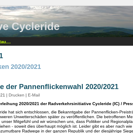
tive Cycleride
au....
1
ken 2020/2021
e der Pannenflickenwahl 2020/2021
021
|
Drucken
|
E-Mail
rleihung 2020/2021 der Radverkehrsinitiative Cycleride (IC) / Pres
leride hat sich entschlossen, die Bekanntgabe der Pannenflicken-Preis
hweren Unwetterschäden später zu veröffentlichen. Die betroffenen M
ser Mitgefühl und wir wünschen uns, dass Politiker und Regionalplan
ehen - soweit dies überhaupt möglich ist. Leider gibt es aber nach wie v
nzumutbare Radwege in der ganzen Republik und der diesjährige Sieger