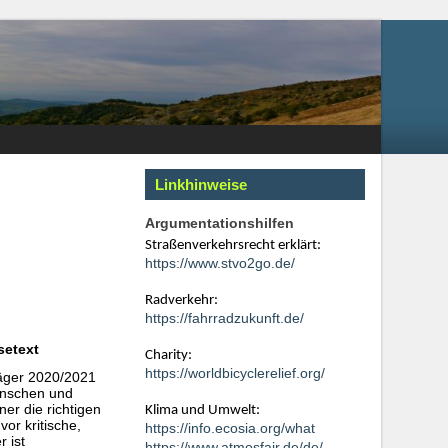
Linkhinweise
Argumentationshilfen
Straßenverkehrsrecht erklärt:
https://www.stvo2go.de/
Radverkehr:
https://fahrradzukunft.de/
setext
Charity:
https://worldbicyclerelief.org/
träger 2020/2021
enschen und
er die richtigen
Klima und Umwelt:
or kritische,
https://info.ecosia.org/what
 ist
https://www.atmosfair.de/de/