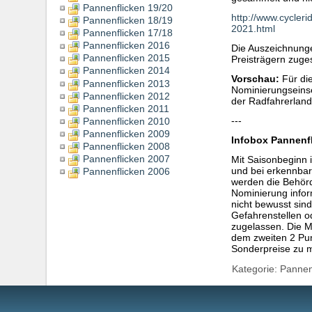
Pannenflicken 19/20
http://www.cycler
Pannenflicken 18/19
2021.html
Pannenflicken 17/18
Pannenflicken 2016
Die Auszeichnunge
Pannenflicken 2015
Preisträgern zugest
Pannenflicken 2014
Vorschau:
Für die
Pannenflicken 2013
Nominierungseins
Pannenflicken 2012
der Radfahrerlandk
Pannenflicken 2011
---
Pannenflicken 2010
Pannenflicken 2009
Infobox Pannenfli
Pannenflicken 2008
Pannenflicken 2007
Mit Saisonbeginn 
und bei erkennbar
Pannenflicken 2006
werden die Behörd
Nominierung inform
nicht bewusst sind
Gefahrenstellen o
zugelassen. Die M
dem zweiten 2 Pun
Sonderpreise zu 
Kategorie:
Pannen