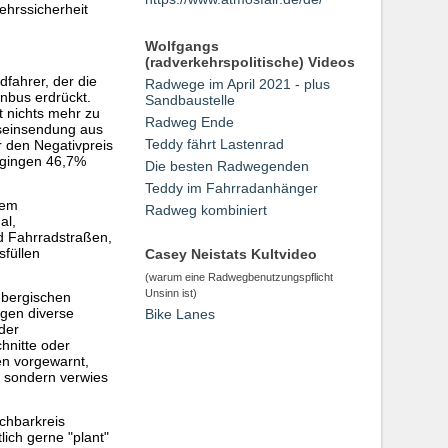
ehrssicherheit
Wolfgangs
(radverkehrspolitische) Videos
dfahrer, der die
Radwege im April 2021 - plus
enbus erdrückt.
Sandbaustelle
t nichts mehr zu
Radweg Ende
gseinsendung aus
Teddy fährt Lastenrad
r den Negativpreis
, gingen 46,7%
Die besten Radwegenden
Teddy im Fahrradanhänger
nem
Radweg kombiniert
al,
d Fahrradstraßen,
füllen
Casey Neistats Kultvideo
(warum eine Radwegbenutzungspflicht
Unsinn ist)
mbergischen
gen diverse
Bike Lanes
der
hnitte oder
en vorgewarnt,
, sondern verwies
chbarkreis
ich gerne "plant"