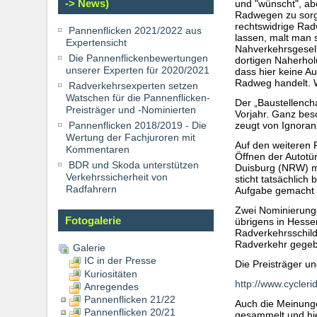
-> News)
und "wünscht", ab
Radwegen zu sorg
rechtswidrige Rad
Pannenflicken 2021/2022 aus
lassen, malt man 
Expertensicht
Nahverkehrsgesell
Die Pannenflickenbewertungen
dortigen Naherhol
unserer Experten für 2020/2021
dass hier keine A
Radweg handelt. W
Radverkehrsexperten setzen
Watschen für die Pannenflicken-
Der „Baustellench
Preisträger und -Nominierten
Vorjahr. Ganz bes
Pannenflicken 2018/2019 - Die
zeugt von Ignora
Wertung der Fachjuroren mit
Auf den weiteren 
Kommentaren
Öffnen der Autotü
BDR und Skoda unterstützen
Duisburg (NRW) mi
Verkehrssicherheit von
sticht tatsächlich
Radfahrern
Aufgabe gemacht h
Zwei Nominierunge
Fotogalerie
übrigens in Hesse
Radverkehrsschild
Radverkehr gege
Galerie
IC in der Presse
Die Preisträger u
Kuriositäten
http://www.cycler
Anregendes
Pannenflicken 21/22
Auch die Meinunge
Pannenflicken 20/21
gesammelt und hier