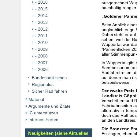
- 2016
ausgerechnet Wupp
nachhaltig reagiert
- 2015
- 2014
„Goldener Panne
- 2013
Beim Anblick eines
- 2012
unglaublich enge S
Dabei steht er au
- 2011
sehen, weil der B
- 2010
Wuppertal war dam
- 2009
"Pannenflicken 20
aller Stimmenpunk
- 2008
- 2007
In Wuppertal gibt
Sammelsurium an 
- 2006
Radfahrstreifen, 
auf denen man nic
Bundespolitisches
beispielsweise.
Regionales
Der zweite Preis
Sicher Rad fahren
Landkreis Göppi
Material
Vorschriften und 
Fahrbahnseiten a
Argumente und Zitate
alternativ in Tem
IC unterstützen
doch das Rathaus 
Internes Forum
an den Landkreis
Die Bronzene Eh
Neuigkeiten (siehe Aktuelles
Esslingen, ebenfa