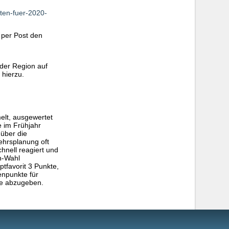
ten-fuer-2020-
 per Post den
der Region auf
 hierzu.
elt, ausgewertet
 im Frühjahr
über die
kehrsplanung oft
chnell reagiert und
n-Wahl
tfavorit 3 Punkte,
enpunkte für
de abzugeben.