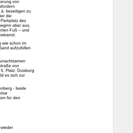
derung von
ufordern
ä. beseitigen zu
er die
 Parkplatz des
beginn aber aus,
ierten Fuß – und
nbekannt.
g wie schon im
Sand aufzufüllen
m unachtsamen
straße von
5. Platz. Duisburg
ld es sich zur
enberg - beide
nöse
ßen für den
 wieder