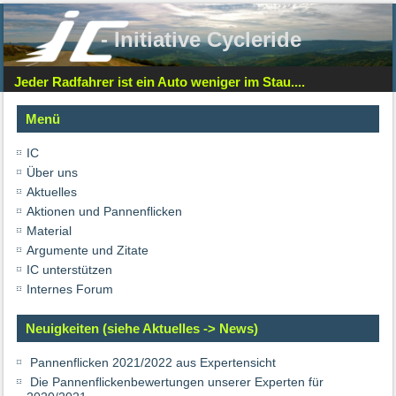
- Initiative Cycleride
Jeder Radfahrer ist ein Auto weniger im Stau....
Menü
IC
Über uns
Aktuelles
Aktionen und Pannenflicken
Material
Argumente und Zitate
IC unterstützen
Internes Forum
Neuigkeiten (siehe Aktuelles -> News)
Pannenflicken 2021/2022 aus Expertensicht
Die Pannenflickenbewertungen unserer Experten für