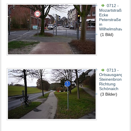
0712 -
Mozartstraße,
Ecke
Peterstraße
in
Wilhelmshaven
(1 Bild)
0713 -
Ortsausgang
Steinenbronn
Richtung
Schönaich
(3 Bilder)