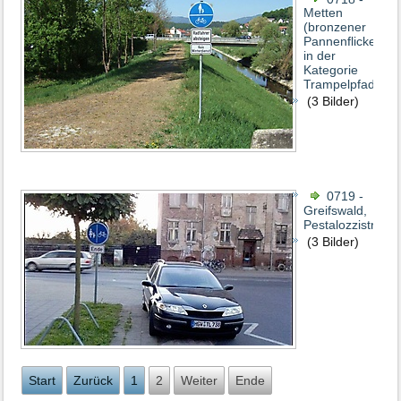
Metten
(bronzener
Pannenflicken
in der
Kategorie
Trampelpfad)
(3 Bilder)
0719 -
Greifswald,
Pestalozzistraße
(3 Bilder)
Start
Zurück
1
2
Weiter
Ende