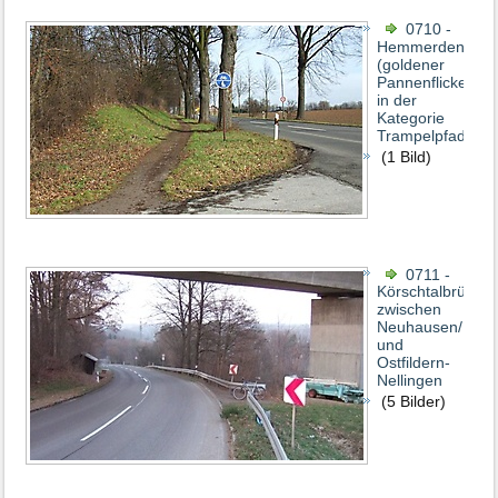
0710 -
Hemmerden/Grev
(goldener
Pannenflicken
in der
Kategorie
Trampelpfad)
(1 Bild)
0711 -
Körschtalbrücke
zwischen
Neuhausen/Filde
und
Ostfildern-
Nellingen
(5 Bilder)