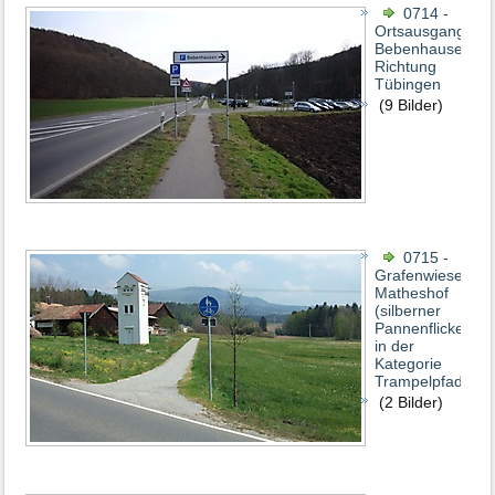
0714 -
Ortsausgang
Bebenhausen
Richtung
Tübingen
(9 Bilder)
0715 -
Grafenwiesen-
Matheshof
(silberner
Pannenflicken
in der
Kategorie
Trampelpfad)
(2 Bilder)